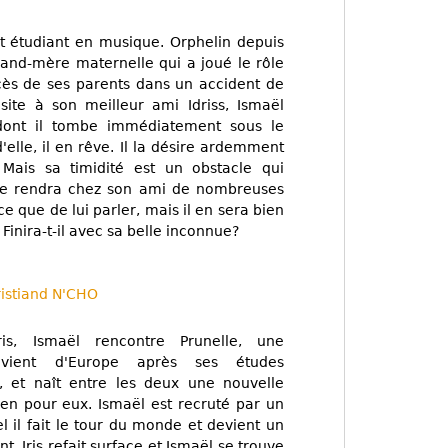
et étudiant en musique. Orphelin depuis
grand-mère maternelle qui a joué le rôle
ès de ses parents dans un accident de
isite à son meilleur ami Idriss, Ismaël
dont il tombe immédiatement sous le
'elle, il en rêve. Il la désire ardemment
 Mais sa timidité est un obstacle qui
 se rendra chez son ami de nombreuses
ce que de lui parler, mais il en sera bien
Finira-t-il avec sa belle inconnue?
ristiand N'CHO
Iris, Ismaël rencontre Prunelle, une
evient d'Europe après ses études
nt, et naît entre les deux une nouvelle
ien pour eux. Ismaël est recruté par un
l il fait le tour du monde et devient un
 Iris refait surface et Ismaël se trouve