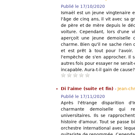
Publié le 17/10/2020
Ismaël est un jeune vingtenaire 
l'âge de cinq ans, il vit avec sa 
de père et de mère depuis le déc
voiture. Cependant, lors d'une v
aperçoit une jeune demoiselle 
charme. Bien qu'il ne sache rien d
et est prêt à tout pour l'avoir.
l'empèche de s'en approcher. Il
autres fois pour essayer ne serait-
incapable. Aura-t-il gain de cause? 
Di l'aime (suite et fin)
-
Jean-ch
Publié le 17/11/2020
Après l'étrange disparition d'
charmante demoiselle qui r
universitaires. Ils se rapproche
histoire d'amour. Tout se passe b
orchestre international avec leque
guitariste de renommée. Cependant,