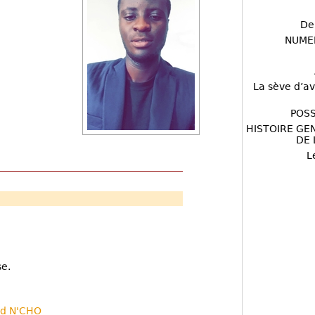
De
NUME
La sève d’av
POSS
HISTOIRE GE
DE 
L
se.
nd N'CHO