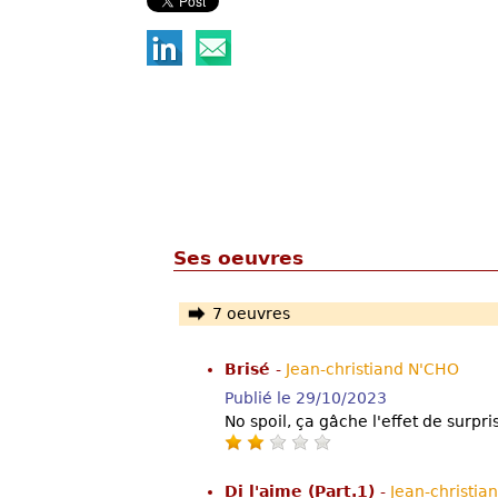
Ses oeuvres
7 oeuvres
Brisé
-
Jean-christiand N'CHO
Publié le 29/10/2023
No spoil, ça gâche l'effet de surpri
Di l'aime (Part.1)
-
Jean-christia