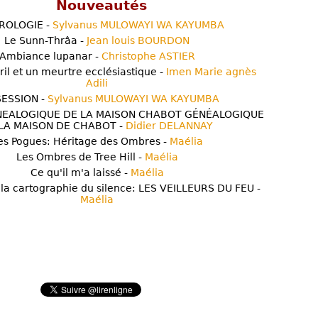
Nouveautés
ROLOGIE -
Sylvanus MULOWAYI WA KAYUMBA
Le Sunn-Thrâa -
Jean louis BOURDON
Ambiance lupanar -
Christophe ASTIER
ril et un meurtre ecclésiastique -
Imen Marie agnès
Adili
ESSION -
Sylvanus MULOWAYI WA KAYUMBA
NEALOGIQUE DE LA MAISON CHABOT GÉNÉALOGIQUE
LA MAISON DE CHABOT -
Didier DELANNAY
es Pogues: Héritage des Ombres -
Maélia
Les Ombres de Tree Hill -
Maélia
Ce qu'il m'a laissé -
Maélia
 la cartographie du silence: LES VEILLEURS DU FEU -
Maélia