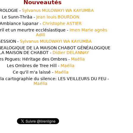
Nouveautés
ROLOGIE -
Sylvanus MULOWAYI WA KAYUMBA
Le Sunn-Thrâa -
Jean louis BOURDON
Ambiance lupanar -
Christophe ASTIER
ril et un meurtre ecclésiastique -
Imen Marie agnès
Adili
ESSION -
Sylvanus MULOWAYI WA KAYUMBA
NEALOGIQUE DE LA MAISON CHABOT GÉNÉALOGIQUE
LA MAISON DE CHABOT -
Didier DELANNAY
es Pogues: Héritage des Ombres -
Maélia
Les Ombres de Tree Hill -
Maélia
Ce qu'il m'a laissé -
Maélia
 la cartographie du silence: LES VEILLEURS DU FEU -
Maélia