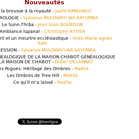
Nouveautés
 la brousse à la royauté -
Japht KIMBANGU
ROLOGIE -
Sylvanus MULOWAYI WA KAYUMBA
Le Sunn-Thrâa -
Jean louis BOURDON
Ambiance lupanar -
Christophe ASTIER
ril et un meurtre ecclésiastique -
Imen Marie agnès
Adili
ESSION -
Sylvanus MULOWAYI WA KAYUMBA
NEALOGIQUE DE LA MAISON CHABOT GÉNÉALOGIQUE
LA MAISON DE CHABOT -
Didier DELANNAY
es Pogues: Héritage des Ombres -
Maélia
Les Ombres de Tree Hill -
Maélia
Ce qu'il m'a laissé -
Maélia