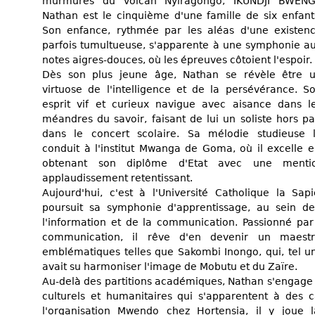
murmures du volcan Nyiragongo, IKUNDJI BWEN
Nathan est le cinquième d'une famille de six enfant
Son enfance, rythmée par les aléas d'une existen
parfois tumultueuse, s'apparente à une symphonie a
notes aigres-douces, où les épreuves côtoient l'espoir.
Dès son plus jeune âge, Nathan se révèle être 
virtuose de l'intelligence et de la persévérance. S
esprit vif et curieux navigue avec aisance dans l
méandres du savoir, faisant de lui un soliste hors pa
dans le concert scolaire. Sa mélodie studieuse 
conduit à l'institut Mwanga de Goma, où il excelle en 
obtenant son diplôme d'Etat avec une men
applaudissement retentissant.
Aujourd'hui, c'est à l'Université Catholique la S
poursuit sa symphonie d'apprentissage, au sein de
l'information et de la communication. Passionné par
communication, il rêve d'en devenir un maestr
emblématiques telles que Sakombi Inongo, qui, tel un
avait su harmoniser l'image de Mobutu et du Zaïre.
Au-delà des partitions académiques, Nathan s'engage 
culturels et humanitaires qui s'apparentent à des 
l'organisation Mwendo chez Hortensia, il y joue l