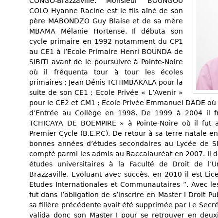
CONGO-Brazzaville. Monsieur BOUNGOU
COLO Hyanne Racine est le fils aîné de son
père MABONDZO Guy Blaise et de sa mère
MBAMA Mélanie Hortense. Il débuta son
cycle primaire en 1992 notamment du CP1
au CE1 à l’Ecole Primaire Henri BOUNDA de
SIBITI avant de le poursuivre à Pointe-Noire
où il fréquenta tour à tour les écoles
primaires : Jean Dénis TCHIMBAKALA pour la
suite de son CE1 ; Ecole Privée « L’Avenir »
pour le CE2 et CM1 ; Ecole Privée Emmanuel DADE où i
d’Entrée au Collège en 1998. De 1999 à 2004 il fr
TCHICAYA DE BOEMPIRE » à Pointe-Noire où il fut 
Premier Cycle (B.E.P.C). De retour à sa terre natale en 
bonnes années d’études secondaires au Lycée de SIBI
compté parmi les admis au Baccalauréat en 2007. Il dé
études universitaires à la Faculté de Droit de l’
Brazzaville. Evoluant avec succès, en 2010 il est Lic
Etudes Internationales et Communautaires “. Avec les 
fut dans l’obligation de s’inscrire en Master I Droit 
sa filière précédente avait été supprimée par Le Secr
valida donc son Master I pour se retrouver en deu