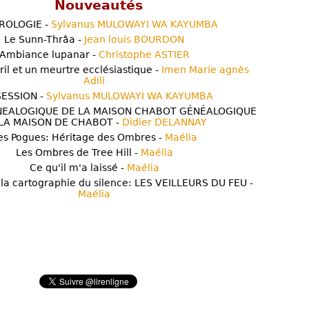
Nouveautés
ROLOGIE -
Sylvanus MULOWAYI WA KAYUMBA
Le Sunn-Thrâa -
Jean louis BOURDON
Ambiance lupanar -
Christophe ASTIER
ril et un meurtre ecclésiastique -
Imen Marie agnès
Adili
ESSION -
Sylvanus MULOWAYI WA KAYUMBA
NEALOGIQUE DE LA MAISON CHABOT GÉNÉALOGIQUE
LA MAISON DE CHABOT -
Didier DELANNAY
es Pogues: Héritage des Ombres -
Maélia
Les Ombres de Tree Hill -
Maélia
Ce qu'il m'a laissé -
Maélia
 la cartographie du silence: LES VEILLEURS DU FEU -
Maélia