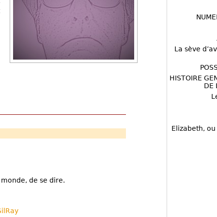
NUME
La sève d’av
POSS
HISTOIRE GE
DE 
L
Elizabeth, ou
e monde, de se dire.
ilRay