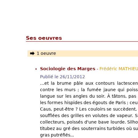
Ses oeuvres
1 oeuvre
Sociologie des Marges
-
Frédéric MATHIE
Publié le 26/11/2012
…et la brume pâle aux contours lactescents
contre les murs ; la fumée jaune qui poiss
langue sur les angles du soir. À tâtons, pa
les formes hispides des égouts de Paris ; ce
Caus, peut-être ? Les couloirs se succèdent
soufflées des grilles en volutes de vapeur. S
collecteurs, poissés d'une bave lourde. Silh
titubez au gré des souterrains turbides où su
gras putréfiés...