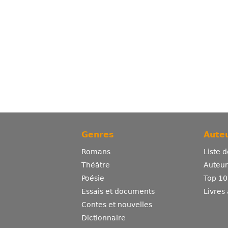
Genres
Auteu
Romans
Liste 
Théâtre
Auteurs
Poésie
Top 10
Essais et documents
Livres
Contes et nouvelles
Dictionnaire