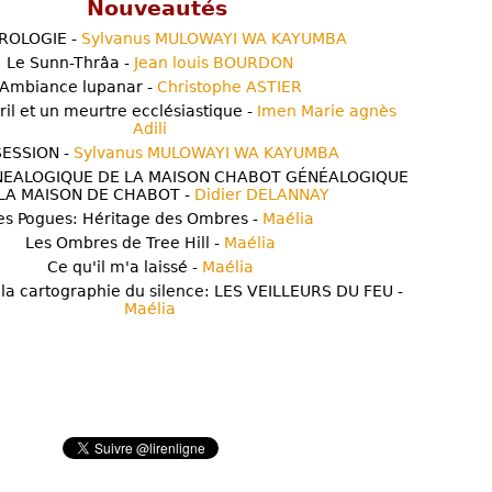
Nouveautés
ROLOGIE -
Sylvanus MULOWAYI WA KAYUMBA
Le Sunn-Thrâa -
Jean louis BOURDON
Ambiance lupanar -
Christophe ASTIER
ril et un meurtre ecclésiastique -
Imen Marie agnès
Adili
ESSION -
Sylvanus MULOWAYI WA KAYUMBA
NEALOGIQUE DE LA MAISON CHABOT GÉNÉALOGIQUE
LA MAISON DE CHABOT -
Didier DELANNAY
es Pogues: Héritage des Ombres -
Maélia
Les Ombres de Tree Hill -
Maélia
Ce qu'il m'a laissé -
Maélia
 la cartographie du silence: LES VEILLEURS DU FEU -
Maélia