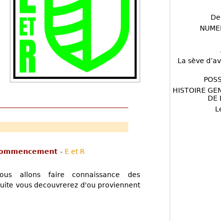
De
NUME
La sève d’av
POSS
HISTOIRE GE
DE 
L
e commencement
-
E et R
ous allons faire connaissance des
suite vous decouvrerez d'ou proviennent