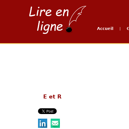
Accueil
|
E et R