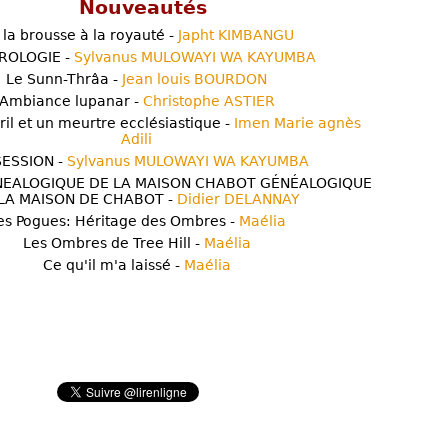
Nouveautés
 la brousse à la royauté -
Japht KIMBANGU
ROLOGIE -
Sylvanus MULOWAYI WA KAYUMBA
Le Sunn-Thrâa -
Jean louis BOURDON
Ambiance lupanar -
Christophe ASTIER
ril et un meurtre ecclésiastique -
Imen Marie agnès
Adili
ESSION -
Sylvanus MULOWAYI WA KAYUMBA
NEALOGIQUE DE LA MAISON CHABOT GÉNÉALOGIQUE
LA MAISON DE CHABOT -
Didier DELANNAY
es Pogues: Héritage des Ombres -
Maélia
Les Ombres de Tree Hill -
Maélia
Ce qu'il m'a laissé -
Maélia