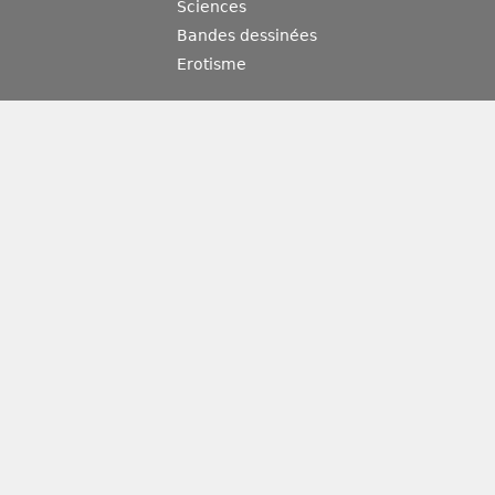
Sciences
Bandes dessinées
Erotisme