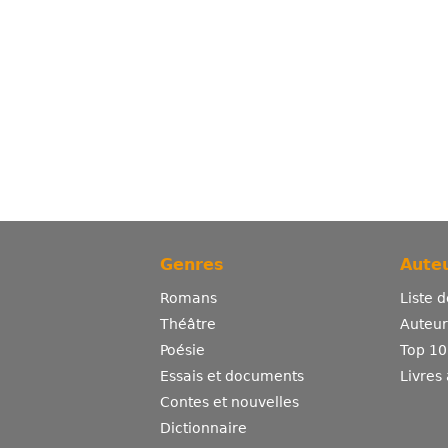
Genres
Auteu
Romans
Liste 
Théâtre
Auteurs
Poésie
Top 10
Essais et documents
Livres
Contes et nouvelles
Dictionnaire