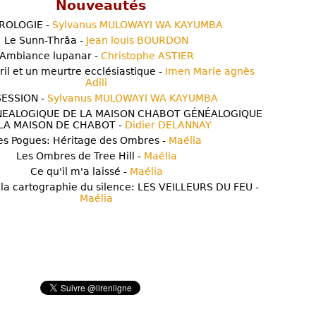
Nouveautés
ROLOGIE -
Sylvanus MULOWAYI WA KAYUMBA
Le Sunn-Thrâa -
Jean louis BOURDON
Ambiance lupanar -
Christophe ASTIER
ril et un meurtre ecclésiastique -
Imen Marie agnès
Adili
ESSION -
Sylvanus MULOWAYI WA KAYUMBA
NEALOGIQUE DE LA MAISON CHABOT GÉNÉALOGIQUE
LA MAISON DE CHABOT -
Didier DELANNAY
es Pogues: Héritage des Ombres -
Maélia
Les Ombres de Tree Hill -
Maélia
Ce qu'il m'a laissé -
Maélia
 la cartographie du silence: LES VEILLEURS DU FEU -
Maélia