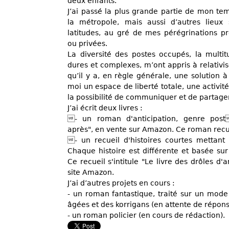
deux enfants.
J’ai passé la plus grande partie de mon tem
la métropole, mais aussi d’autres lieux 
latitudes, au gré de mes pérégrinations pr
ou privées.
La diversité des postes occupés, la multit
dures et complexes, m’ont appris à relativi
qu’il y a, en règle générale, une solution à
moi un espace de liberté totale, une activit
la possibilité de communiquer et de partager
J’ai écrit deux livres :
- un roman d'anticipation, genre post
après", en vente sur Amazon. Ce roman recuei
- un recueil d'histoires courtes mettan
Chaque histoire est différente et basée su
Ce recueil s'intitule "Le livre des drôles d'
site Amazon.
J’ai d’autres projets en cours :
- un roman fantastique, traité sur un mod
âgées et des korrigans (en attente de répon
- un roman policier (en cours de rédaction).