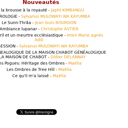
Nouveautés
 la brousse à la royauté -
Japht KIMBANGU
ROLOGIE -
Sylvanus MULOWAYI WA KAYUMBA
Le Sunn-Thrâa -
Jean louis BOURDON
Ambiance lupanar -
Christophe ASTIER
ril et un meurtre ecclésiastique -
Imen Marie agnès
Adili
ESSION -
Sylvanus MULOWAYI WA KAYUMBA
NEALOGIQUE DE LA MAISON CHABOT GÉNÉALOGIQUE
LA MAISON DE CHABOT -
Didier DELANNAY
es Pogues: Héritage des Ombres -
Maélia
Les Ombres de Tree Hill -
Maélia
Ce qu'il m'a laissé -
Maélia