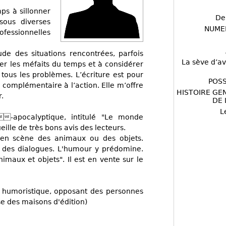
ps à sillonner
De
sous diverses
NUME
ofessionnelles
ude des situations rencontrées, parfois
La sève d’av
ser les méfaits du temps et à considérer
 tous les problèmes. L’écriture est pour
POSS
é complémentaire à l’action. Elle m’offre
HISTOIRE GE
.
DE 
L
-apocalyptique, intitulé "Le monde
lle de très bons avis des lecteurs.
t en scène des animaux ou des objets.
r des dialogues. L'humour y prédomine.
animaux et objets". Il est en vente sur le
e humoristique, opposant des personnes
se des maisons d'édition)