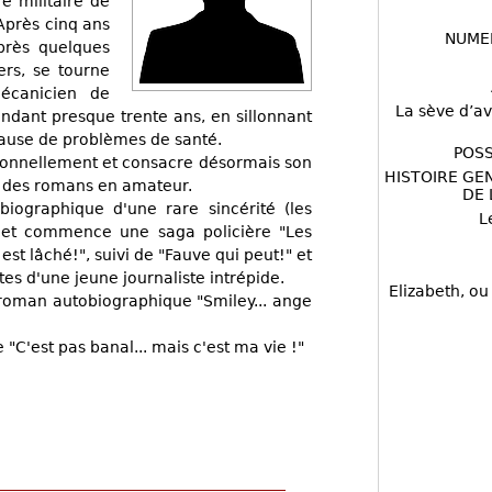
re militaire de
 Après cinq ans
NUME
après quelques
rs, se tourne
mécanicien de
La sève d’av
ndant presque trente ans, en sillonnant
cause de problèmes de santé.
POSS
sionnellement et consacre désormais son
HISTOIRE GE
re des romans en amateur.
DE 
iographique d'une rare sincérité (les
L
ne et commence une saga policière "Les
st lâché!", suivi de "Fauve qui peut!" et
es d'une jeune journaliste intrépide.
Elizabeth, ou
 roman autobiographique "Smiley... ange
 "C'est pas banal... mais c'est ma vie !"