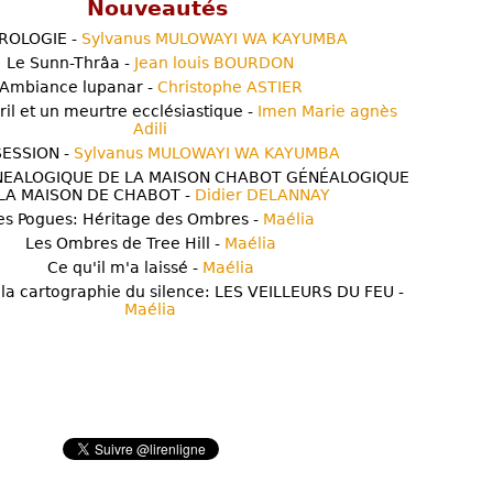
Nouveautés
ROLOGIE -
Sylvanus MULOWAYI WA KAYUMBA
Le Sunn-Thrâa -
Jean louis BOURDON
Ambiance lupanar -
Christophe ASTIER
ril et un meurtre ecclésiastique -
Imen Marie agnès
Adili
ESSION -
Sylvanus MULOWAYI WA KAYUMBA
NEALOGIQUE DE LA MAISON CHABOT GÉNÉALOGIQUE
LA MAISON DE CHABOT -
Didier DELANNAY
es Pogues: Héritage des Ombres -
Maélia
Les Ombres de Tree Hill -
Maélia
Ce qu'il m'a laissé -
Maélia
 la cartographie du silence: LES VEILLEURS DU FEU -
Maélia