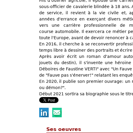
Fils d'ouvrier agricole, il épouse une carriè
sous-officier de cavalerie blindée à 18 ans.
de service, il revient à la vie civile et, 
années d'errance en exerçant divers métie
vers une carrière professionnelle de 
course automobile. Il exercera ce métier pe
toute l'Europe, avant de devoir renoncer à 
En 2016, il cherche à se reconvertir profes
temps libre à dessiner des portraits et écri
Après avoir écrit un roman d'amour autob
jouets du destin), il s'invente une héroï
Déboires de Faustine VERTI" avec "Un Fauve e
de "Fauve pas s'énerver!" relatant les enquêt
En 2020, il publie son premier ouvrage: un
ou démon?".
Début 2021 sortira sa biographie sous le titre
Ses oeuvres