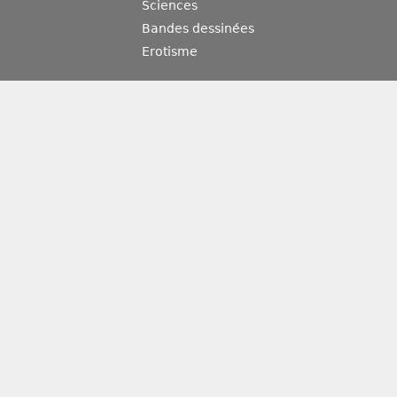
Sciences
Bandes dessinées
Erotisme