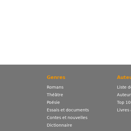
Genres
Auteu
Romans
Liste 
Théâtre
Auteurs
Poésie
Top 10
Essais et documents
Livres
Contes et nouvelles
Dictionnaire