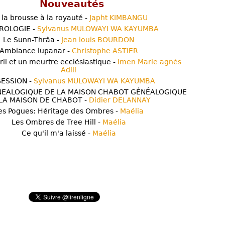
Nouveautés
 la brousse à la royauté -
Japht KIMBANGU
ROLOGIE -
Sylvanus MULOWAYI WA KAYUMBA
Le Sunn-Thrâa -
Jean louis BOURDON
Ambiance lupanar -
Christophe ASTIER
ril et un meurtre ecclésiastique -
Imen Marie agnès
Adili
ESSION -
Sylvanus MULOWAYI WA KAYUMBA
NEALOGIQUE DE LA MAISON CHABOT GÉNÉALOGIQUE
LA MAISON DE CHABOT -
Didier DELANNAY
es Pogues: Héritage des Ombres -
Maélia
Les Ombres de Tree Hill -
Maélia
Ce qu'il m'a laissé -
Maélia