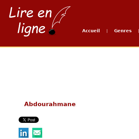
Accueil
Genres
|
Abdourahmane